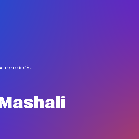
x nominés
 Mashali